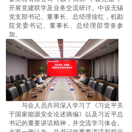
开展党建联学及业务交流研讨。中设无锡
党支部书记、董事长、总经理徐红，机勘
院党委书记、董事长、总经理邵雪奎参
加。
与会人员共同深入学习了《习近平关
于国家能源安全论述摘编》以及习近平总
书记的重要讲话精神，并交流学习体会。