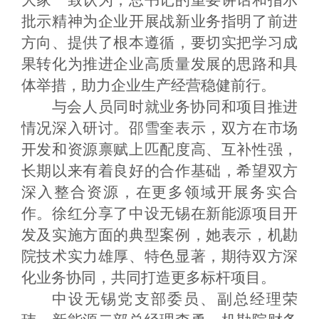
大家一致认为，总书记的重要讲话和指示
批示精神为企业开展战新业务指明了前进
方向、提供了根本遵循，要切实把学习成
果转化为推进企业高质量发展的思路和具
体举措，助力企业生产经营稳健前行。
与会人员同时就业务协同和项目推进
情况深入研讨。邵雪奎表示，双方在市场
开发和资源禀赋上匹配度高、互补性强，
长期以来有着良好的合作基础，希望双方
深入整合资源，在更多领域开展务实合
作。徐红分享了中设无锡在新能源项目开
发及实施方面的典型案例，她表示，机勘
院技术实力雄厚、特色显著，期待双方深
化业务协同，共同打造更多标杆项目。
中设无锡党支部委员、副总经理荣