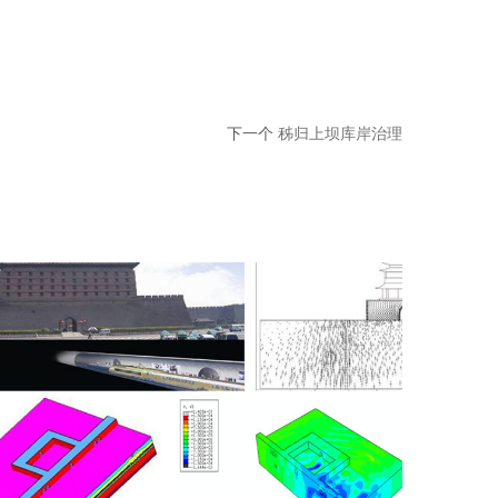
下一个
秭归上坝库岸治理