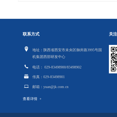
关
联系方式
地
址：陕西省西安市未央区御井路3995号国
机集团西部研发中心
电话： 029-83498900/83498902
传真：
029-83498901
邮箱：
yuan@jk.com.cn
查看详情 +