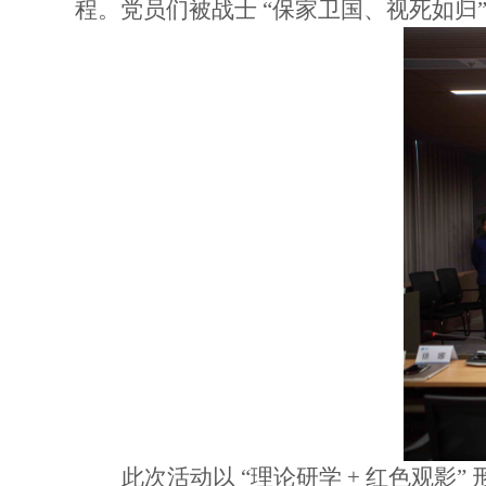
程。党员们被战士
“保家卫国、视死如归
此次活动以
“理论研学 + 红色观